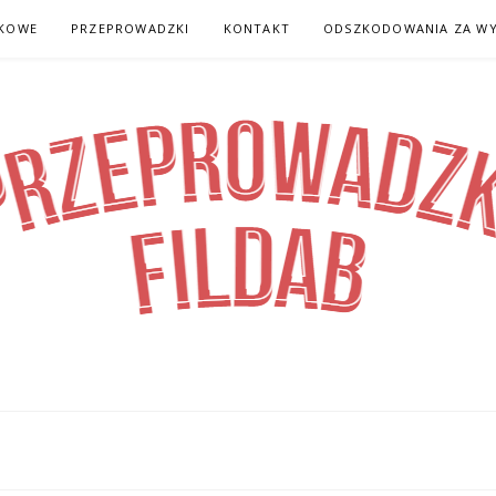
KOWE
PRZEPROWADZKI
KONTAKT
ODSZKODOWANIA ZA WY
DZKI FILDAB