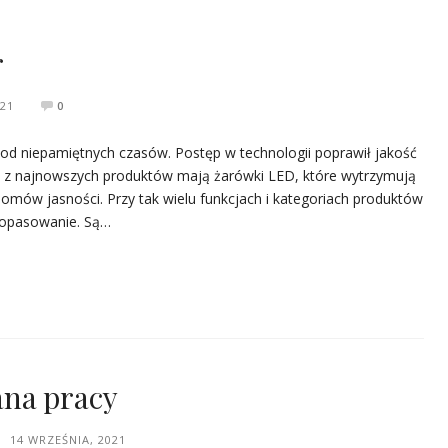
r
021
0
 od niepamiętnych czasów. Postęp w technologii poprawił jakość
óre z najnowszych produktów mają żarówki LED, które wytrzymują
ziomów jasności. Przy tak wielu funkcjach i kategoriach produktów
 dopasowanie. Są…
na pracy
14 WRZEŚNIA, 2021