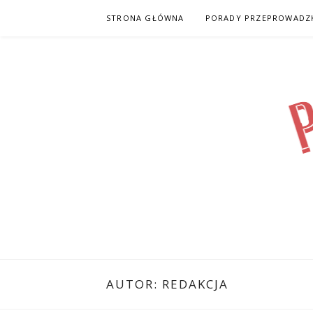
Skip
STRONA GŁÓWNA
PORADY PRZEPROWADZ
to
content
PRZEPROWA
PORADY I INFORMACJE NT. PRZEPROWADZEK
AUTOR:
REDAKCJA